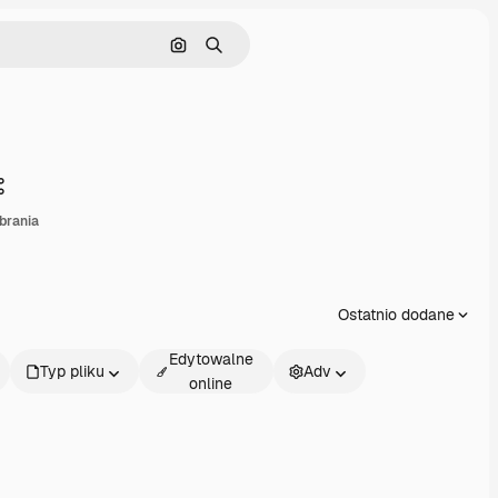
Szukaj według obrazu
Szukaj
Udostępnij
brania
Ostatnio dodane
Edytowalne
Typ pliku
Adv
online