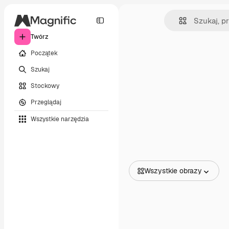
Twórz
Początek
Szukaj
Stockowy
Przeglądaj
Wszystkie narzędzia
Wszystkie obrazy
Wszystkie obrazy
Wektory
Ilustracje
Zdjęcia
PSD
Szablony