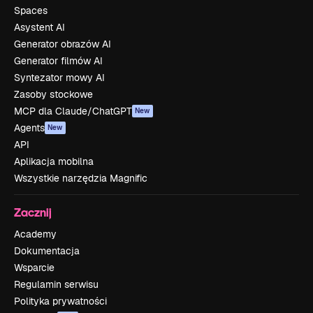
Spaces
Asystent AI
Generator obrazów AI
Generator filmów AI
Syntezator mowy AI
Zasoby stockowe
MCP dla Claude/ChatGPT
New
Agents
New
API
Aplikacja mobilna
Wszystkie narzędzia Magnific
Zacznij
Academy
Dokumentacja
Wsparcie
Regulamin serwisu
Polityka prywatności