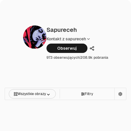
Sapureceh
Kontakt z sapureceh
Obserwuj
Udostępnij
973 obserwujących
|
208.9k pobrania
Wszystkie obrazy
Filtry