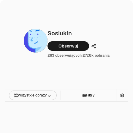
Sosiukin
Obserwuj
Udostępnij
263 obserwujących
|
277.8k pobrania
Wszystkie obrazy
Filtry