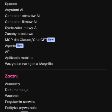
Spaces
Asystent AI
Generator obrazów AI
Generator filmów AI
Syntezator mowy AI
Zasoby stockowe
MCP dla Claude/ChatGPT
New
Agents
New
API
Aplikacja mobilna
Wszystkie narzędzia Magnific
Zacznij
Academy
Dokumentacja
Wsparcie
Regulamin serwisu
Polityka prywatności