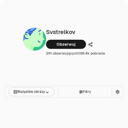
Svstrelkov
Obserwuj
Udostępnij
261 obserwujących
|
196.4k pobrania
Wszystkie obrazy
Filtry