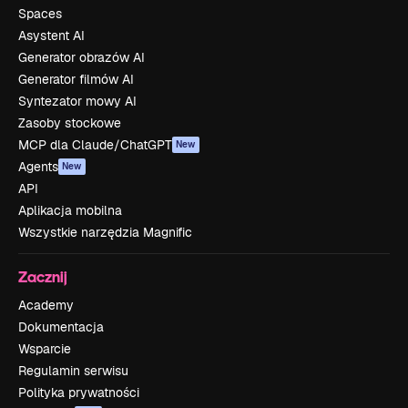
Spaces
Asystent AI
Generator obrazów AI
Generator filmów AI
Syntezator mowy AI
Zasoby stockowe
MCP dla Claude/ChatGPT
New
Agents
New
API
Aplikacja mobilna
Wszystkie narzędzia Magnific
Zacznij
Academy
Dokumentacja
Wsparcie
Regulamin serwisu
Polityka prywatności