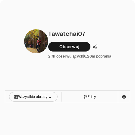
Tawatchai07
Obserwuj
Udostępnij
2.7k obserwujących
|
6.28m pobrania
Wszystkie obrazy
Filtry