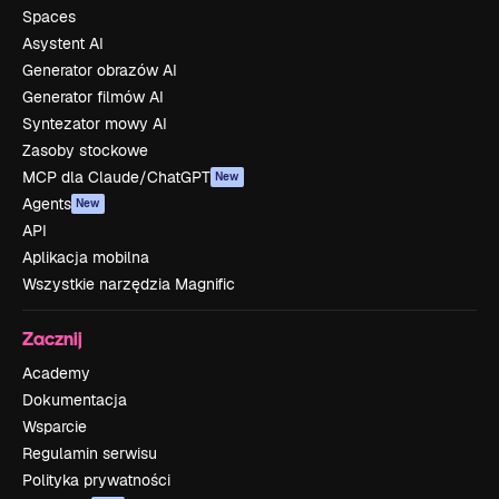
Spaces
Asystent AI
Generator obrazów AI
Generator filmów AI
Syntezator mowy AI
Zasoby stockowe
MCP dla Claude/ChatGPT
New
Agents
New
API
Aplikacja mobilna
Wszystkie narzędzia Magnific
Zacznij
Academy
Dokumentacja
Wsparcie
Regulamin serwisu
Polityka prywatności