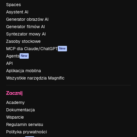
Spaces
Asystent AI
Generator obrazów AI
Generator filmów AI
Syntezator mowy AI
Zasoby stockowe
MCP dla Claude/ChatGPT
New
Agents
New
API
Aplikacja mobilna
Wszystkie narzędzia Magnific
Zacznij
Academy
Dokumentacja
Wsparcie
Regulamin serwisu
Polityka prywatności