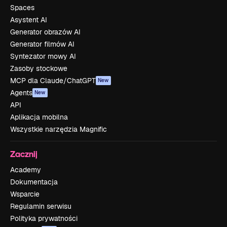
Spaces
Asystent AI
Generator obrazów AI
Generator filmów AI
Syntezator mowy AI
Zasoby stockowe
MCP dla Claude/ChatGPT
New
Agents
New
API
Aplikacja mobilna
Wszystkie narzędzia Magnific
Zacznij
Academy
Dokumentacja
Wsparcie
Regulamin serwisu
Polityka prywatności