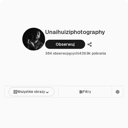
Unaihuiziphotography
Obserwuj
Udostępnij
384 obserwujących
|
439.9k pobrania
Wszystkie obrazy
Filtry