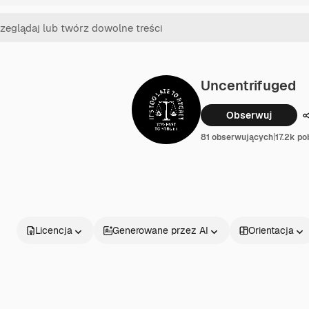
Uncentrifuged
Obserwuj
81 obserwujących
|
17.2k po
Licencja
Generowane przez AI
Orientacja