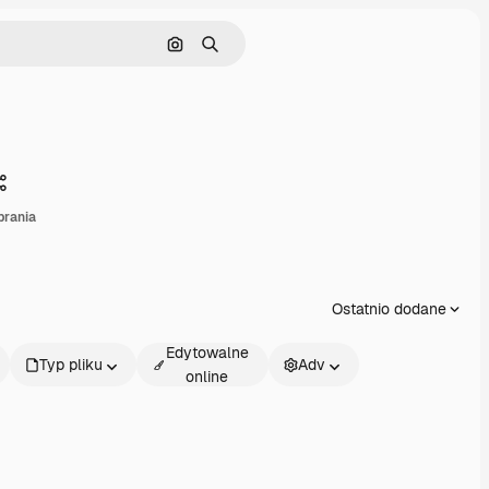
Szukaj według obrazu
Szukaj
Udostępnij
brania
Ostatnio dodane
Edytowalne
Typ pliku
Adv
online