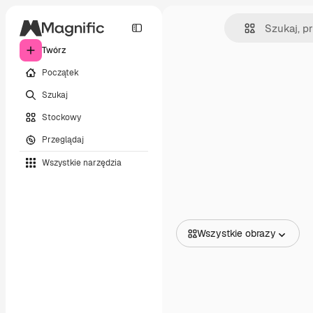
Twórz
Początek
Szukaj
Stockowy
Przeglądaj
Wszystkie narzędzia
Wszystkie obrazy
Wszystkie obrazy
Wektory
Ilustracje
Zdjęcia
PSD
Szablony