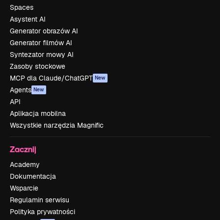
Spaces
Asystent AI
Generator obrazów AI
Generator filmów AI
Syntezator mowy AI
Zasoby stockowe
MCP dla Claude/ChatGPT
New
Agents
New
API
Aplikacja mobilna
Wszystkie narzędzia Magnific
Zacznij
Academy
Dokumentacja
Wsparcie
Regulamin serwisu
Polityka prywatności