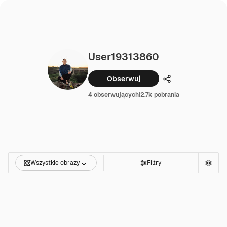
User19313860
Obserwuj
Udostępnij
4 obserwujących
|
2.7k pobrania
Wszystkie obrazy
Filtry