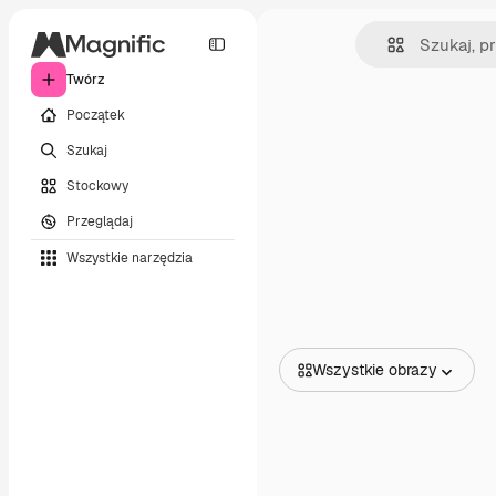
Twórz
Początek
Szukaj
Stockowy
Przeglądaj
Wszystkie narzędzia
Wszystkie obrazy
Wszystkie obrazy
Wektory
Ilustracje
Zdjęcia
PSD
Szablony