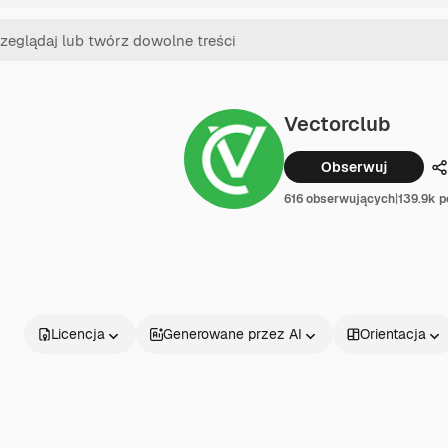
Vectorclub
Obserwuj
U
616 obserwujących
|
139.9k p
Licencja
Generowane przez AI
Orientacja