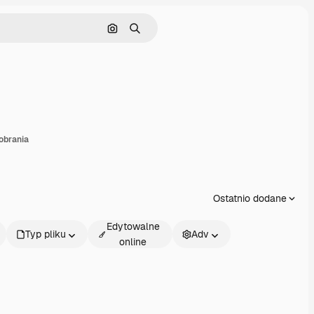
Szukaj według obrazu
Szukaj
dostępnij
obrania
Ostatnio dodane
Edytowalne
Typ pliku
Adv
online