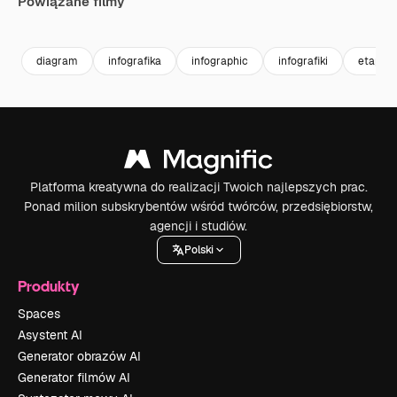
Powiązane filmy
Premium
Premium
Premium
Premium
diagram
infografika
infographic
infografiki
etapy
Platforma kreatywna do realizacji Twoich najlepszych prac.
Ponad milion subskrybentów wśród twórców, przedsiębiorstw,
agencji i studiów.
Polski
Produkty
Spaces
Asystent AI
Generator obrazów AI
Generator filmów AI