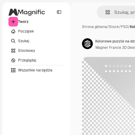
Twórz
Strona główna
/
Stock
/
PSD
/
Ko
Początek
Szukaj
Kolorowe puzzle na dz
Wagner France 3D Des
Stockowy
Przeglądaj
Wszystkie narzędzia