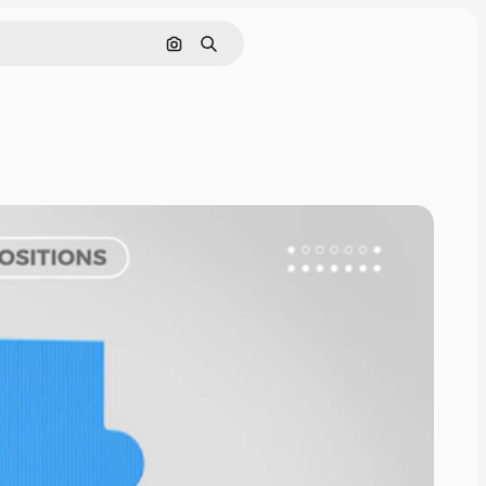
Szukaj według obrazu
Szukaj