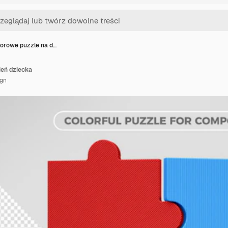
lorowe puzzle na d…
ień dziecka
ign