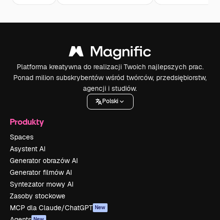
Platforma kreatywna do realizacji Twoich najlepszych prac.
Ponad milion subskrybentów wśród twórców, przedsiębiorstw,
agencji i studiów.
Polski
Produkty
Spaces
Asystent AI
Generator obrazów AI
Generator filmów AI
Syntezator mowy AI
Zasoby stockowe
MCP dla Claude/ChatGPT
New
Agents
New