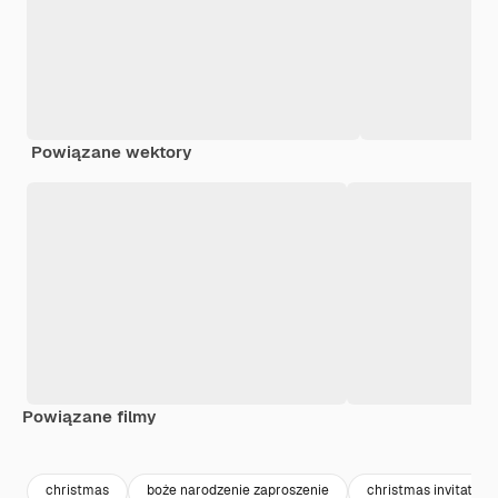
Powiązane wektory
Powiązane filmy
Premium
Premium
Wygenerowano przez AI
Premium
Premium
Wygenerowa
christmas
boże narodzenie zaproszenie
christmas invitation