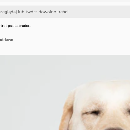
rtret psa Labrador…
etriever