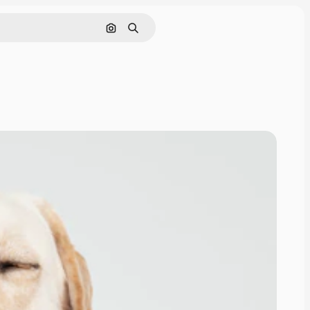
Szukaj według obrazu
Szukaj