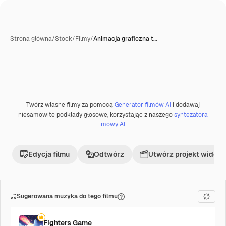
Strona główna
/
Stock
/
Filmy
/
Animacja graficzna t…
Twórz własne filmy za pomocą
Generator filmów AI
i dodawaj
niesamowite podkłady głosowe, korzystając z naszego
syntezatora
mowy AI
Edycja filmu
Odtwórz
Utwórz projekt wideo
Sugerowana muzyka do tego filmu
Fighters Game