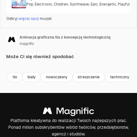
Pop
,
Electronic
,
Children
,
Synthwave
,
Epic
,
Energetic
,
Playful
Odkryj
więcej opcji
muzyki
Animacja graficzna tła z koncepcją technologiczną
magnific
Może Ci się również spodobać
Premium
Premium
tło
biały
nowoczesny
streszczenie
techniczny
Platforma kreatywna do realizacji Twoich najlepszych prac.
Ponad milion subskrybentów wśród twórców, przedsiębiorstw,
agencji i studiów.