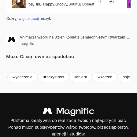
Pop
,
RnB
,
Happy
,
Groovy
,
Soulful
,
Upbeat
Odkryj
więcej opcji
muzyki
Animacja wzoru na Dzień Kobiet z uśmiechniętymi twarzami kobiet
magnific
Może Ci się również spodobać
wydarzenie
uroczystość
kobieta
wzorzec
pojęcie
Platforma kreatywna do realizacji Twoich najlepszych prac.
Ponad milion subskrybentów wśród twórców, przedsiębiorstw,
agencji i studiów.