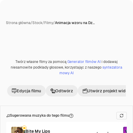
Strona główna
/
Stock
/
Filmy
/
Animacja wzoru na Dz…
Twórz własne filmy za pomocą
Generator filmów AI
i dodawaj
niesamowite podkłady głosowe, korzystając z naszego
syntezatora
mowy AI
Edycja filmu
Odtwórz
Utwórz projekt wideo
Sugerowana muzyka do tego filmu
Bite My Lips