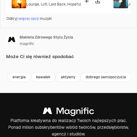
Lounge
,
Lofi
,
Laid Back
,
Hopeful
Jazz
Odkryj
więcej opcji
muzyki
Makieta Zdrowego Stylu Życia
magnific
Może Ci się również spodobać
Premium
Premium
energia
kawałek
aktywny
dobrego samopoczucia
Platforma kreatywna do realizacji Twoich najlepszych prac.
Ponad milion subskrybentów wśród twórców, przedsiębiorstw,
agencji i studiów.