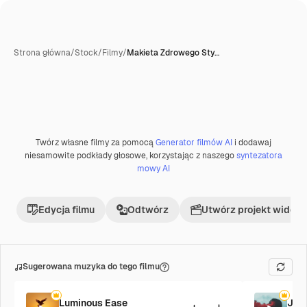
Strona główna
/
Stock
/
Filmy
/
Makieta Zdrowego Sty…
Twórz własne filmy za pomocą
Generator filmów AI
i dodawaj
niesamowite podkłady głosowe, korzystając z naszego
syntezatora
mowy AI
Edycja filmu
Odtwórz
Utwórz projekt wideo
Sugerowana muzyka do tego filmu
Luminous Ease
Jaz