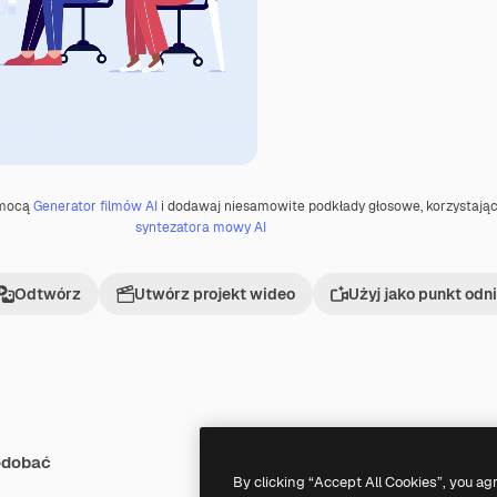
omocą
Generator filmów AI
i dodawaj niesamowite podkłady głosowe, korzystając
syntezatora mowy AI
Odtwórz
Utwórz projekt wideo
Użyj jako punkt odn
odobać
Premium
Premium
Wygenerowano przez AI
By clicking “Accept All Cookies”, you ag