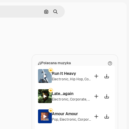
Szukaj według obrazu
Szukaj
Polecana muzyka
Run It Heavy
Electronic
,
Hip Hop
,
Corporate
,
Epic
,
Energetic
Late...again
Electronic
,
Corporate
,
Energetic
,
Hopeful
Amour Amour
Pop
,
Electronic
,
Corporate
,
Groovy
,
Energetic