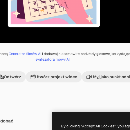
omocą
Generator filmów AI
i dodawaj niesamowite podkłady głosowe, korzystając
syntezatora mowy AI
Odtwórz
Utwórz projekt wideo
Użyj jako punkt odn
odobać
By clicking “Accept All Cookies”, you ag