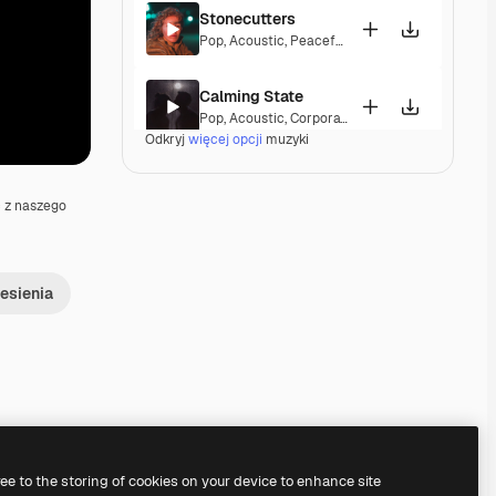
Stonecutters
Pop
,
Acoustic
,
Peaceful
,
Hopeful
,
Melancholic
Calming State
Pop
,
Acoustic
,
Corporate
,
Laid Back
,
Peaceful
,
H
Odkryj
więcej opcji
muzyki
Parguito
Pop
,
Acoustic
,
Happy
,
Groovy
,
Laid Back
,
Peacef
 z naszego
Gentle Rains
Acoustic
,
Laid Back
,
Peaceful
,
Hopeful
,
Sentime
iesienia
Love On The Weekend
Pop
,
Acoustic
,
Happy
,
Laid Back
,
Hopeful
,
Senti
Next Chapter
Acoustic
,
Corporate
,
Happy
,
Hopeful
Premium
Premium
ree to the storing of cookies on your device to enhance site