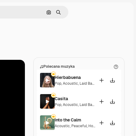
Szukaj według obrazu
Szukaj
Polecana muzyka
Hierbabuena
Pop
,
Acoustic
,
Laid Back
,
Peaceful
,
Hopeful
,
Se
Casita
Pop
,
Acoustic
,
Laid Back
,
Peaceful
,
Hopeful
,
Se
Into the Calm
Acoustic
,
Peaceful
,
Hopeful