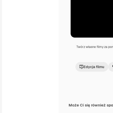
Twórz własne filmy za p
Edycja filmu
Może Ci się również sp
Premium
Premium