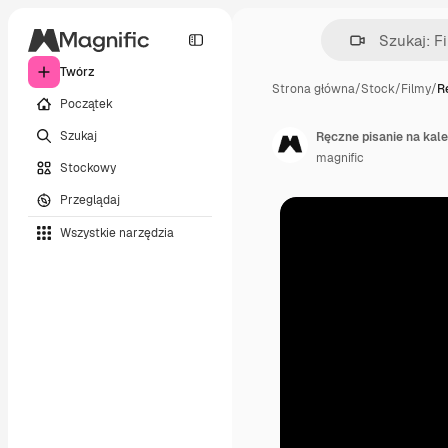
Twórz
Strona główna
/
Stock
/
Filmy
/
R
Początek
Szukaj
Ręczne pisanie na kal
magnific
Stockowy
Przeglądaj
Wszystkie narzędzia