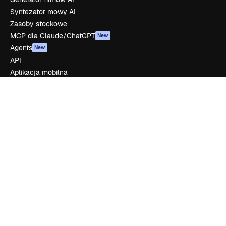
Syntezator mowy AI
Zasoby stockowe
MCP dla Claude/ChatGPT
New
Agents
New
API
Aplikacja mobilna
Wszystkie narzędzia Magnific
Zacznij
Academy
Dokumentacja
Wsparcie
Regulamin serwisu
Polityka prywatności
Oryginały
New
Polityka plików cookie
Centrum zaufania
Partnerzy