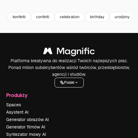
Premium
Premium
Premium
Premium
konfetti
confetti
celebration
birthday
urodziny
Platforma kreatywna do realizacji Twoich najlepszych prac.
Ponad milion subskrybentów wśród twórców, przedsiębiorstw,
agencji i studiów.
Polski
Produkty
Spaces
Asystent AI
Generator obrazów AI
Generator filmów AI
Syntezator mowy AI