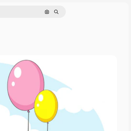
Szukaj według obrazu
Szukaj