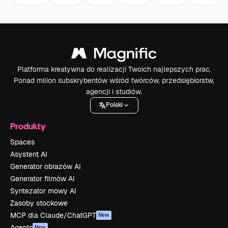
Platforma kreatywna do realizacji Twoich najlepszych prac.
Ponad milion subskrybentów wśród twórców, przedsiębiorstw,
agencji i studiów.
Polski
Produkty
Spaces
Asystent AI
Generator obrazów AI
Generator filmów AI
Syntezator mowy AI
Zasoby stockowe
MCP dla Claude/ChatGPT
New
Agents
New