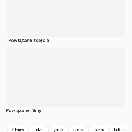
Powiązane zdjęcia
Powiązane filmy
Premium
Premium
Wygenerowano przez AI
Premium
Premium
friends
ludzie
grupa
osoba
razem
kultura