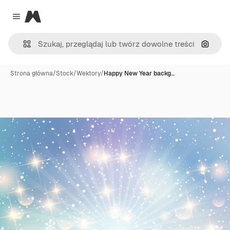
Magnific
Close menu
Szukaj
Strona główna
/
Stock
/
Wektory
/
Happy New Year backg…