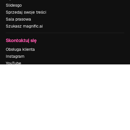
Slidesgo
Sprzedaj swoje treści
Sala prasowa
Szukasz magnific.ai
Skontaktuj się
Obsługa klienta
Instagram
YouTube
LinkedIn
TikTok
Discord
X
Reddit
Copyright © 2010-
2026
Freepik Company S.L.U.
Wszystkie prawa
zastrzeżone
.