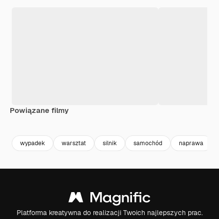
Powiązane filmy
Premium
Premium
Premium
Premium
wypadek
warsztat
silnik
samochód
naprawa
Platforma kreatywna do realizacji Twoich najlepszych prac.