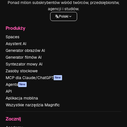
Ponad milion subskrybentów wśród twórców, przedsiębiorstw,
agencji i studiów.
Polski
Produkty
Spaces
Asystent AI
Generator obrazów AI
Generator filmów AI
Syntezator mowy AI
Zasoby stockowe
MCP dla Claude/ChatGPT
New
Agents
New
API
Aplikacja mobilna
Wszystkie narzędzia Magnific
Zacznij