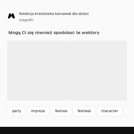
Kolekcja kreskówka karnawał dla dzieci
magnific
Mogą Ci się również spodobać te wektory
party
impreza
festival
festiwal
character
kar