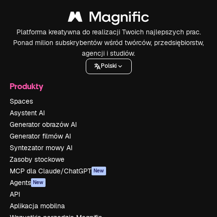
Platforma kreatywna do realizacji Twoich najlepszych prac.
Ponad milion subskrybentów wśród twórców, przedsiębiorstw,
agencji i studiów.
Polski
Produkty
Spaces
Asystent AI
Generator obrazów AI
Generator filmów AI
Syntezator mowy AI
Zasoby stockowe
MCP dla Claude/ChatGPT
New
Agents
New
API
Aplikacja mobilna