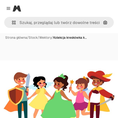
Magnific
Close menu
Szukaj
Strona główna
/
Stock
/
Wektory
/
Kolekcja kreskówka k…