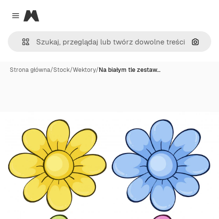
Magnific
Close menu
Szukaj
Strona główna
/
Stock
/
Wektory
/
Na białym tle zestaw…