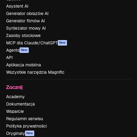
Asystent AI
Generator obrazów AI
Generator filmów AI
Syntezator mowy AI
Zasoby stockowe
MCP dla Claude/ChatGPT
New
Agents
New
API
Aplikacja mobilna
Wszystkie narzędzia Magnific
Zacznij
Academy
Dokumentacja
Wsparcie
Regulamin serwisu
Polityka prywatności
Oryginały
New