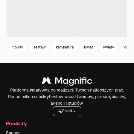
flower
zestaw
karykatura
kwiat
kwiaty
carto
Platforma kreatywna do realizacji Twoich najlepszych prac.
Ponad milion subskrybentów wśród twórców, przedsiębiorstw,
agencji i studiów.
Polski
Produkty
Spaces