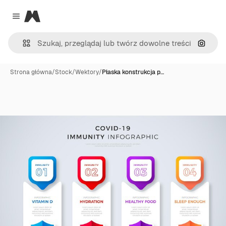
Magnific
Close menu
Szukaj
Strona główna
/
Stock
/
Wektory
/
Płaska konstrukcja p…