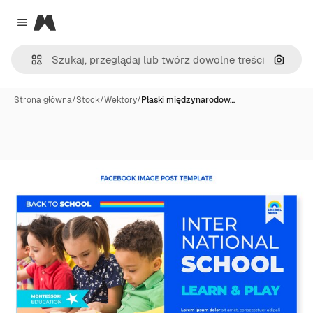
Magnific
Close menu
Szukaj
Strona główna
/
Stock
/
Wektory
/
Płaski międzynarodow…