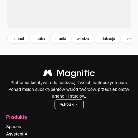
school
nauka
studia
wiedza
edukacja
szkoła
Platforma kreatywna do realizacji Twoich najlepszych prac.
Ponad milion subskrybentów wśród twórców, przedsiębiorstw,
agencji i studiów.
Polski
Produkty
Spaces
Asystent AI