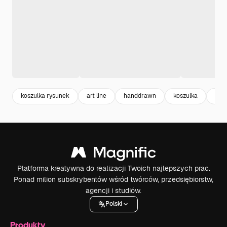
koszulka rysunek
art line
handdrawn
koszulka
rys
Platforma kreatywna do realizacji Twoich najlepszych prac.
Ponad milion subskrybentów wśród twórców, przedsiębiorstw,
agencji i studiów.
Polski
Produkty