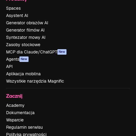
Spaces
Asystent AI
Generator obrazów AI
Generator filmów AI
Syntezator mowy AI
Zasoby stockowe
MCP dla Claude/ChatGPT
New
Agents
New
API
Aplikacja mobilna
Wszystkie narzędzia Magnific
Zacznij
Academy
Dokumentacja
Wsparcie
Regulamin serwisu
Polityka prywatności