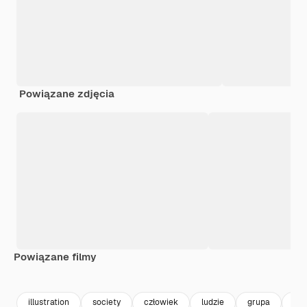
Powiązane zdjęcia
Powiązane filmy
Premium
Premium
Premium
Premium
Wygenerowa
illustration
society
człowiek
ludzie
grupa
pow