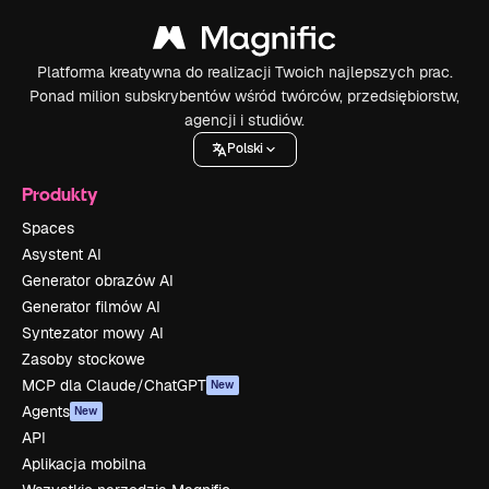
Platforma kreatywna do realizacji Twoich najlepszych prac.
Ponad milion subskrybentów wśród twórców, przedsiębiorstw,
agencji i studiów.
Polski
Produkty
Spaces
Asystent AI
Generator obrazów AI
Generator filmów AI
Syntezator mowy AI
Zasoby stockowe
MCP dla Claude/ChatGPT
New
Agents
New
API
Aplikacja mobilna