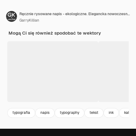
Ręcznie rysowane napis - ekologiczne. Elegancka nowoczesna kaligrafia odręczna. Typografia atramentowa
GarryKillian
Mogą Ci się również spodobać te wektory
typografia
napis
typography
tekst
ink
kaligra