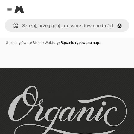
Magnific
Close menu
Szukaj
Strona główna
/
Stock
/
Wektory
/
Ręcznie rysowane nap…