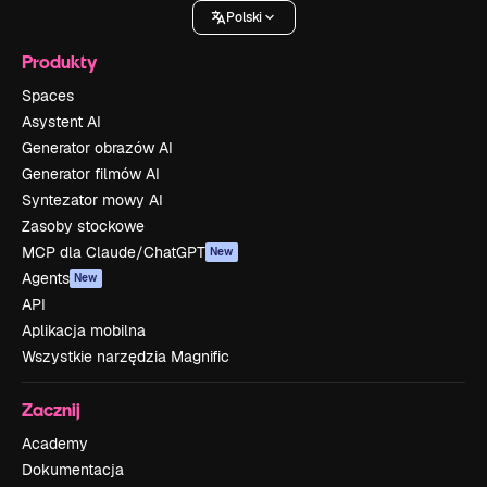
Polski
Produkty
Spaces
Asystent AI
Generator obrazów AI
Generator filmów AI
Syntezator mowy AI
Zasoby stockowe
MCP dla Claude/ChatGPT
New
Agents
New
API
Aplikacja mobilna
Wszystkie narzędzia Magnific
Zacznij
Academy
Dokumentacja