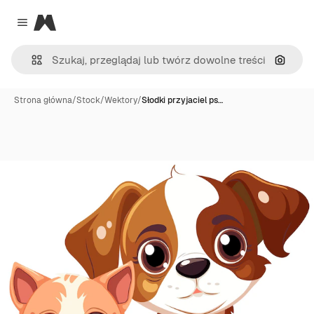
Magnific
Close menu
Szukaj
Strona główna
/
Stock
/
Wektory
/
Słodki przyjaciel ps…