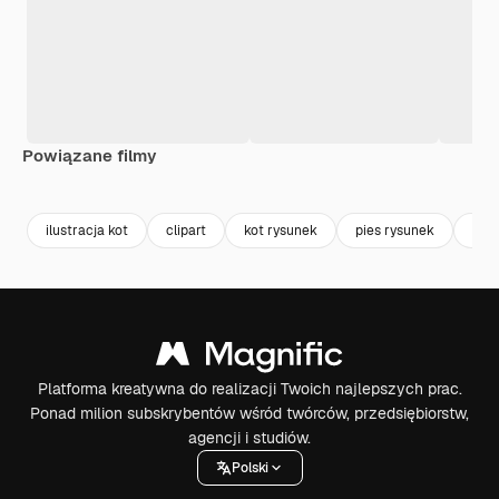
Powiązane filmy
Premium
Premium
Premium
Premium
ilustracja kot
clipart
kot rysunek
pies rysunek
kot
Platforma kreatywna do realizacji Twoich najlepszych prac.
Ponad milion subskrybentów wśród twórców, przedsiębiorstw,
agencji i studiów.
Polski