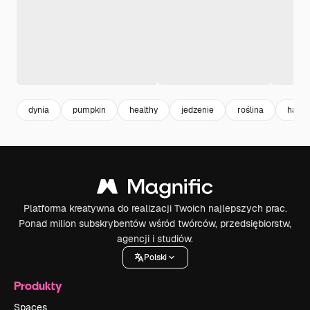
dynia
pumpkin
healthy
jedzenie
roślina
hallo
Platforma kreatywna do realizacji Twoich najlepszych prac.
Ponad milion subskrybentów wśród twórców, przedsiębiorstw,
agencji i studiów.
Polski
Produkty
Spaces