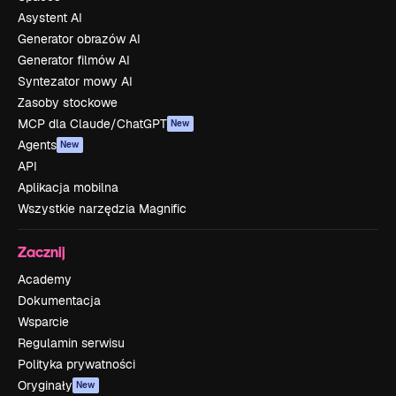
Asystent AI
Generator obrazów AI
Generator filmów AI
Syntezator mowy AI
Zasoby stockowe
MCP dla Claude/ChatGPT
New
Agents
New
API
Aplikacja mobilna
Wszystkie narzędzia Magnific
Zacznij
Academy
Dokumentacja
Wsparcie
Regulamin serwisu
Polityka prywatności
Oryginały
New