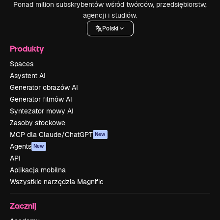
Ponad milion subskrybentów wśród twórców, przedsiębiorstw,
agencji i studiów.
Polski
Produkty
Spaces
Asystent AI
Generator obrazów AI
Generator filmów AI
Syntezator mowy AI
Zasoby stockowe
MCP dla Claude/ChatGPT
New
Agents
New
API
Aplikacja mobilna
Wszystkie narzędzia Magnific
Zacznij