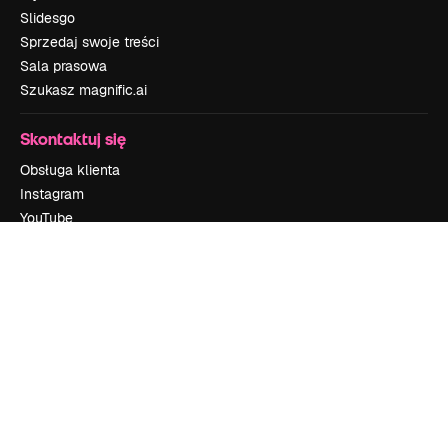
Slidesgo
Sprzedaj swoje treści
Sala prasowa
Szukasz magnific.ai
Skontaktuj się
Obsługa klienta
Instagram
YouTube
LinkedIn
TikTok
Discord
X
Reddit
Copyright © 2010-
2026
Freepik Company S.L.U.
Wszystkie prawa
zastrzeżone
.