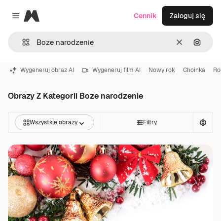
Magnific
Cennik
Zaloguj się
Close menu
Wyczyść
Szukaj
Wygeneruj obraz AI
Wygeneruj film AI
Nowy rok
Choinka
Ro
Obrazy Z Kategorii Boze narodzenie
Wszystkie obrazy
Filtry