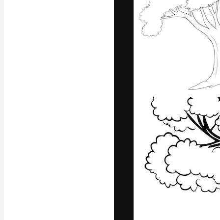
Platforma kreat
najlepszych pr
subskrybentów 
przedsiębiorstw,
Polski
Copyright © 2010