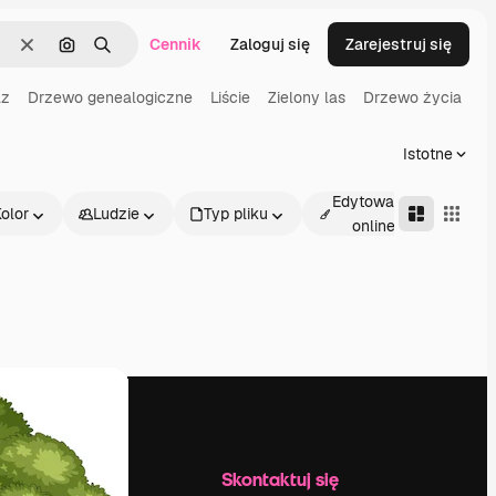
Cennik
Zaloguj się
Zarejestruj się
Wyczyść
Szukaj według obrazu
Szukaj
az
Drzewo genealogiczne
Liście
Zielony las
Drzewo życia
Istotne
Edytowalne
olor
Ludzie
Typ pliku
Adv
online
Firma
Skontaktuj się