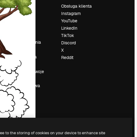
Cennik
Obsługa klienta
O nas
Instagram
Reviews
YouTube
su
Kariera
LinkedIn
Trendy
TikTok
wyszukiwania
Discord
Blog
X
Wydarzenia
Reddit
Slidesgo
a
Sprzedaj swoje
treści
Sala prasowa
Szukasz
magnific.ai
ree to the storing of cookies on your device to enhance site