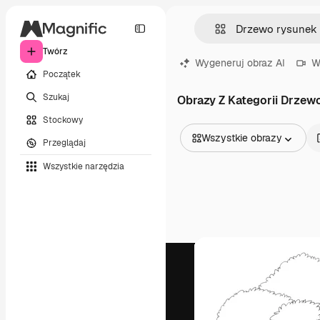
Twórz
Wygeneruj obraz AI
W
Początek
Szukaj
Obrazy Z Kategorii Drzew
Stockowy
Wszystkie obrazy
Przeglądaj
Wszystkie obrazy
Wszystkie narzędzia
Wektory
Ilustracje
Zdjęcia
PSD
Szablony
Mockupy
Filmy
Klipy wideo
Ruchome grafiki
Szablony wideo
Ikony
Modele 3D
Czcionki