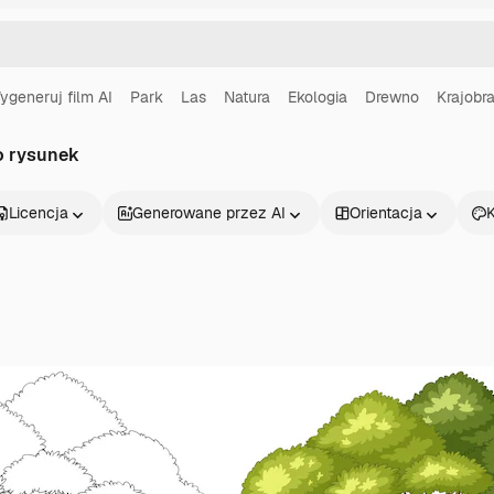
ygeneruj film AI
Park
Las
Natura
Ekologia
Drewno
Krajobr
o rysunek
Licencja
Generowane przez AI
Orientacja
K
Produkty
Zacznij