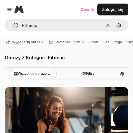
Magnific
Cennik
Zaloguj się
Close menu
Wyczyść
Szukaj
Wygeneruj obraz AI
Wygeneruj film AI
Sport
Las
Yoga
Die
Obrazy Z Kategorii Fitness
Wszystkie obrazy
Filtry