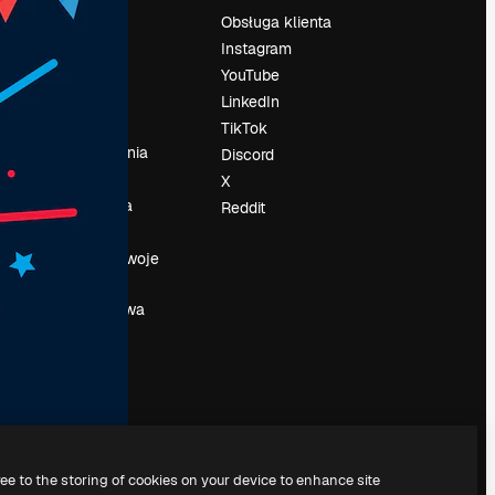
Cennik
Obsługa klienta
O nas
Instagram
Reviews
YouTube
su
Kariera
LinkedIn
Trendy
TikTok
wyszukiwania
Discord
Blog
X
Wydarzenia
Reddit
Slidesgo
a
Sprzedaj swoje
treści
Sala prasowa
Szukasz
magnific.ai
ree to the storing of cookies on your device to enhance site