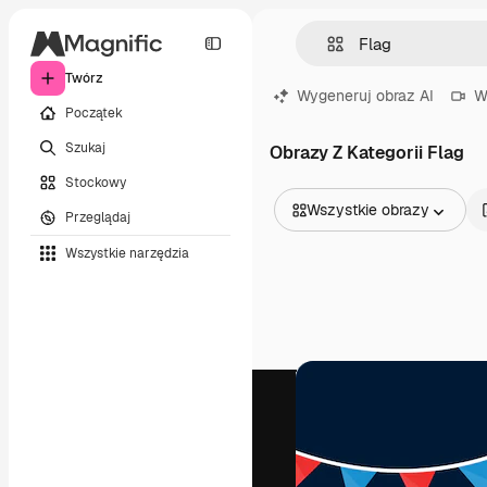
Twórz
Wygeneruj obraz AI
W
Początek
Szukaj
Obrazy Z Kategorii Flag
Stockowy
Wszystkie obrazy
Przeglądaj
Wszystkie obrazy
Wszystkie narzędzia
Wektory
Ilustracje
Zdjęcia
PSD
Szablony
Mockupy
Filmy
Klipy wideo
Ruchome grafiki
Szablony wideo
Ikony
Modele 3D
Czcionki