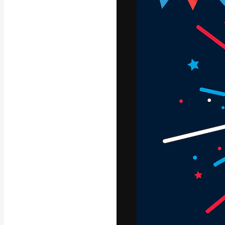
Platforma kreat
najlepszych pr
subskrybentów 
przedsiębiorstw,
Polski
Copyright © 2010