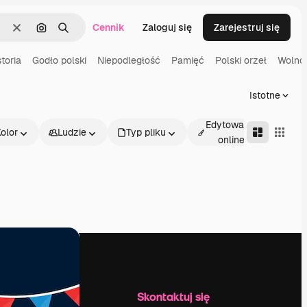
Cennik
Zaloguj się
Zarejestruj się
Wyczyść
Szukaj według obrazu
Szukaj
storia
Godło polski
Niepodległość
Pamięć
Polski orzeł
Wolno
Istotne
Edytowalne
olor
Ludzie
Typ pliku
Adv
online
Firma
Skontaktuj się