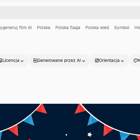
ygeneruj film AI
Polska
Polska flaga
Polska wieś
Symbol
Hi
Licencja
Generowane przez AI
Orientacja
K
Produkty
Zacznij