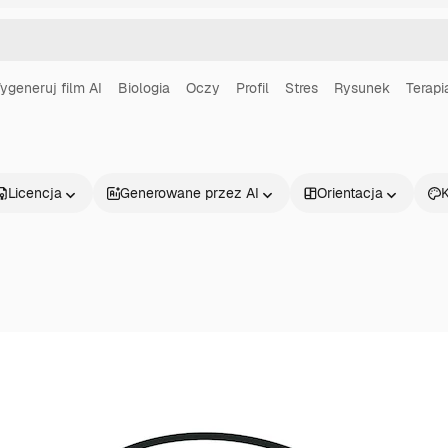
ygeneruj film AI
Biologia
Oczy
Profil
Stres
Rysunek
Terapi
Licencja
Generowane przez AI
Orientacja
K
Produkty
Zacznij