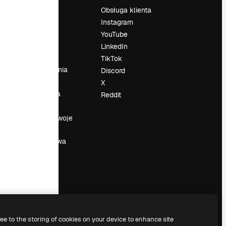
Cennik
Obsługa klienta
O nas
Instagram
Reviews
YouTube
su
Kariera
LinkedIn
Trendy
TikTok
wyszukiwania
Discord
Blog
X
Wydarzenia
Reddit
Slidesgo
a
Sprzedaj swoje
treści
Sala prasowa
Szukasz
magnific.ai
ree to the storing of cookies on your device to enhance site