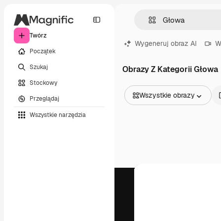
Twórz
Wygeneruj obraz AI
W
Początek
Szukaj
Obrazy Z Kategorii Głowa
Stockowy
Wszystkie obrazy
Przeglądaj
Wszystkie obrazy
Wszystkie narzędzia
Wektory
Ilustracje
Zdjęcia
PSD
Szablony
Mockupy
Filmy
Klipy wideo
Ruchome grafiki
Szablony wideo
Ikony
Modele 3D
Czcionki