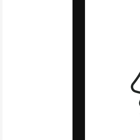
Platforma kreat
najlepszych pr
subskrybentów 
przedsiębiorstw,
Polski
Copyright © 2010