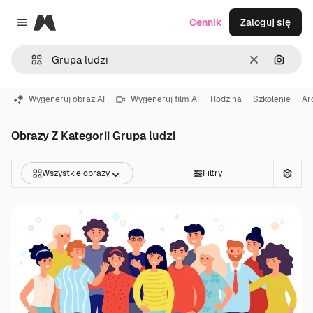
Magnific
Cennik
Zaloguj się
Close menu
Wyczyść
Szukaj
Wygeneruj obraz AI
Wygeneruj film AI
Rodzina
Szkolenie
Ar
Obrazy Z Kategorii Grupa ludzi
Wszystkie obrazy
Filtry