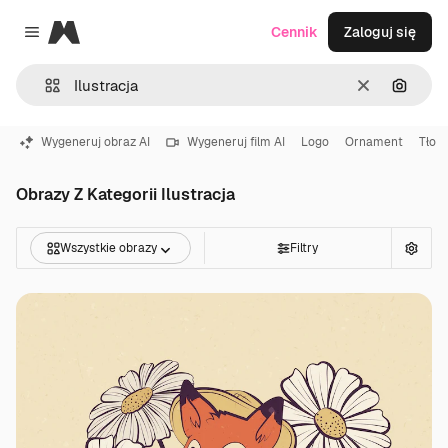
Magnific
Cennik
Zaloguj się
Close menu
Wyczyść
Szukaj
Wygeneruj obraz AI
Wygeneruj film AI
Logo
Ornament
Tło
Obrazy Z Kategorii Ilustracja
Wszystkie obrazy
Filtry