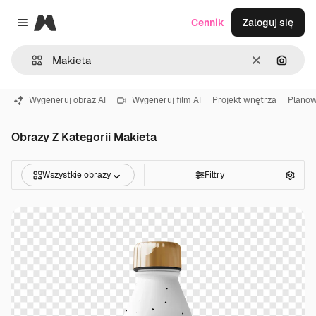
Magnific
Cennik
Zaloguj się
Close menu
Wyczyść
Szukaj
Wygeneruj obraz AI
Wygeneruj film AI
Projekt wnętrza
Planow
Obrazy Z Kategorii Makieta
Wszystkie obrazy
Filtry