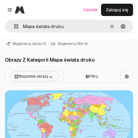
Magnific
Cennik
Zaloguj się
Close menu
Wyczyść
Szukaj
Wygeneruj obraz AI
Wygeneruj film AI
Obrazy Z Kategorii Mapa świata druku
Wszystkie obrazy
Filtry