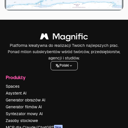
Platforma kreatywna do realizacji Twoich najlepszych prac.
Ponad milion subskrybentów wśród twórców, przedsiębiorstw,
agencji i studiów.
Polski
Produkty
Spaces
Asystent AI
Generator obrazów AI
Generator filmów AI
Syntezator mowy AI
Zasoby stockowe
MCP dla Claude/ChatGPT
New