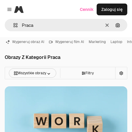
Magnific
Cennik
Zaloguj się
Close menu
Wyczyść
Szukaj
Wygeneruj obraz AI
Wygeneruj film AI
Marketing
Laptop
In
Obrazy Z Kategorii Praca
Wszystkie obrazy
Filtry