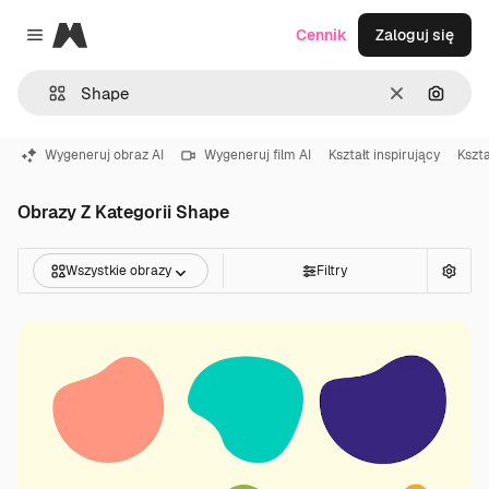
Magnific
Cennik
Zaloguj się
Close menu
Wyczyść
Szukaj
Wygeneruj obraz AI
Wygeneruj film AI
Kształt inspirujący
Kszta
Obrazy Z Kategorii Shape
Wszystkie obrazy
Filtry