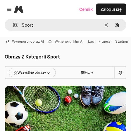
Magnific
Cennik
Zaloguj się
Close menu
Wyczyść
Szukaj
Wygeneruj obraz AI
Wygeneruj film AI
Las
Fitness
Stadion
Obrazy Z Kategorii Sport
Wszystkie obrazy
Filtry