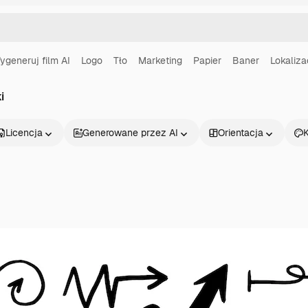
ygeneruj film AI
Logo
Tło
Marketing
Papier
Baner
Lokaliza
i
Licencja
Generowane przez AI
Orientacja
K
Produkty
Zacznij