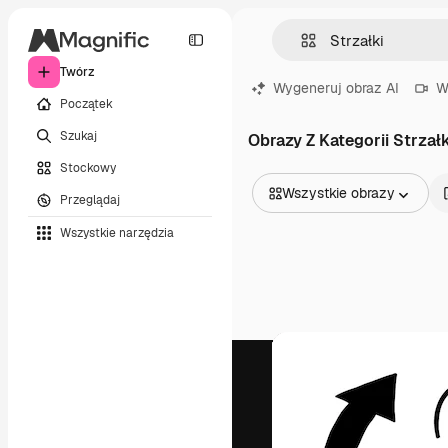
Twórz
Wygeneruj obraz AI
W
Początek
Szukaj
Obrazy Z Kategorii Strzałk
Stockowy
Wszystkie obrazy
Przeglądaj
Wszystkie obrazy
Wszystkie narzędzia
Wektory
Ilustracje
Zdjęcia
PSD
Szablony
Mockupy
Filmy
Klipy wideo
Ruchome grafiki
Szablony wideo
Ikony
Modele 3D
Czcionki