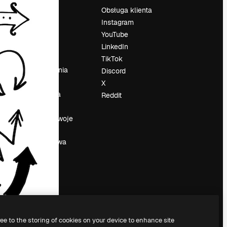
Cennik
Obsługa klienta
O nas
Instagram
Reviews
YouTube
su
Kariera
LinkedIn
Trendy
TikTok
wyszukiwania
Discord
Blog
X
Wydarzenia
Reddit
Slidesgo
a
Sprzedaj swoje
treści
Sala prasowa
Szukasz
magnific.ai
ree to the storing of cookies on your device to enhance site