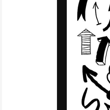
Platforma kreat
najlepszych pr
subskrybentów 
przedsiębiorstw,
Polski
Copyright © 2010