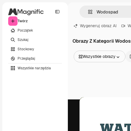
Twórz
Wygeneruj obraz AI
W
Początek
Szukaj
Obrazy Z Kategorii Wodo
Stockowy
Wszystkie obrazy
Przeglądaj
Wszystkie obrazy
Wszystkie narzędzia
Wektory
Ilustracje
Zdjęcia
PSD
Szablony
Mockupy
Filmy
Klipy wideo
Ruchome grafiki
Szablony wideo
Ikony
Modele 3D
Czcionki