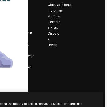
Cennik
Obsługa klienta
O nas
Instagram
Reviews
YouTube
su
Kariera
LinkedIn
Trendy
TikTok
wyszukiwania
Discord
Blog
X
Wydarzenia
Reddit
Slidesgo
a
Sprzedaj swoje
treści
Sala prasowa
Szukasz
magnific.ai
ree to the storing of cookies on your device to enhance site