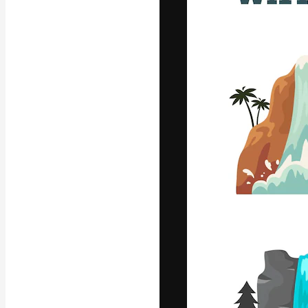
Platforma kreat
najlepszych pr
subskrybentów 
przedsiębiorstw,
Polski
Copyright © 2010