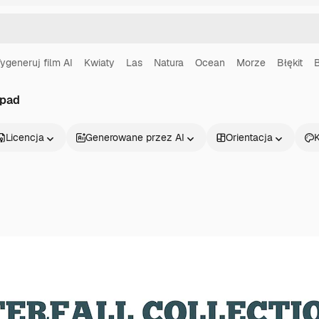
ygeneruj film AI
Kwiaty
Las
Natura
Ocean
Morze
Błękit
spad
Licencja
Generowane przez AI
Orientacja
K
Produkty
Zacznij